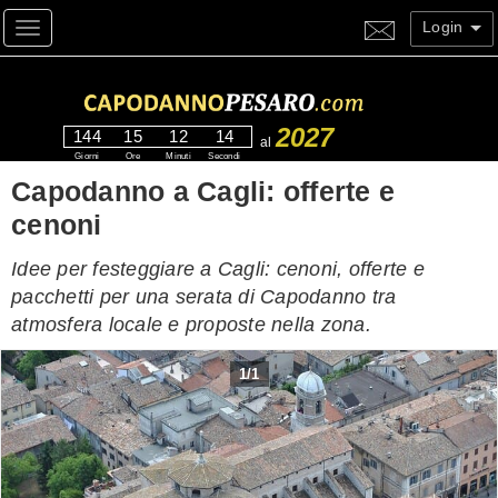
Login
Toggle navigation
2027
144
15
12
13
al
Giorni
Ore
Minuti
Secondi
Capodanno a Cagli: offerte e
cenoni
Idee per festeggiare a Cagli: cenoni, offerte e
pacchetti per una serata di Capodanno tra
atmosfera locale e proposte nella zona.
1
/
1