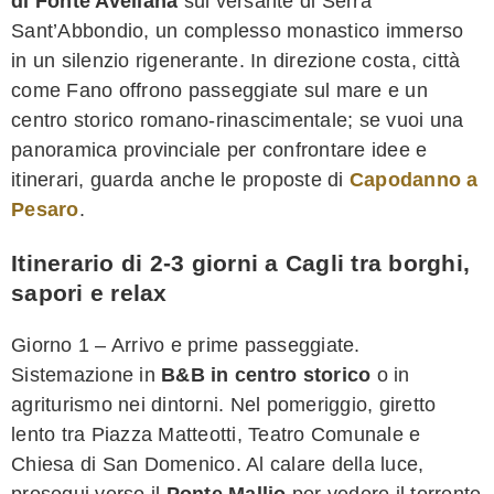
di Fonte Avellana
sul versante di Serra
Sant’Abbondio, un complesso monastico immerso
in un silenzio rigenerante. In direzione costa, città
come Fano offrono passeggiate sul mare e un
centro storico romano-rinascimentale; se vuoi una
panoramica provinciale per confrontare idee e
itinerari, guarda anche le proposte di
Capodanno a
Pesaro
.
Itinerario di 2-3 giorni a Cagli tra borghi,
sapori e relax
Giorno 1 – Arrivo e prime passeggiate.
Sistemazione in
B&B in centro storico
o in
agriturismo nei dintorni. Nel pomeriggio, giretto
lento tra Piazza Matteotti, Teatro Comunale e
Chiesa di San Domenico. Al calare della luce,
prosegui verso il
Ponte Mallio
per vedere il torrente