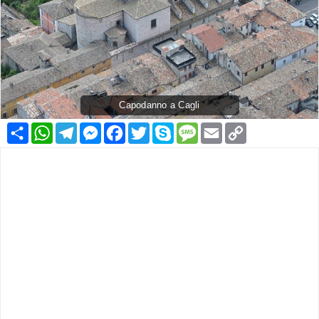
Capodanno a Cagli
Condividi
WhatsApp
Telegram
Messenger
Facebook
Twitter
Skype
Message
Email
Copy
Link