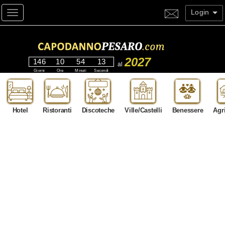
Login
Toggle navigation
2027
146
10
54
11
al
Giorni
Ore
Minuti
Secondi
Hotel
Ristoranti
Discoteche
Ville/Castelli
Benessere
Agr