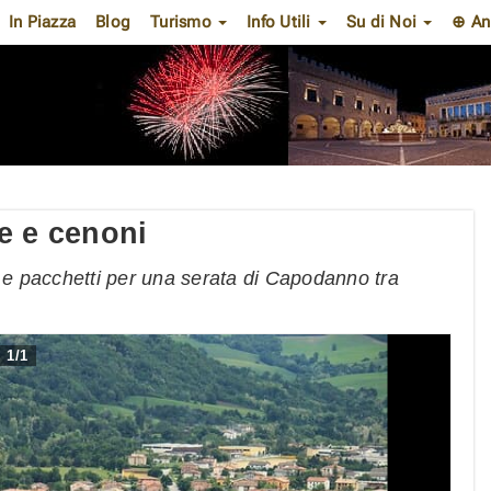
In Piazza
Blog
Turismo
Info Utili
Su di Noi
⊕ An
e e cenoni
e e pacchetti per una serata di Capodanno tra
1
/
1