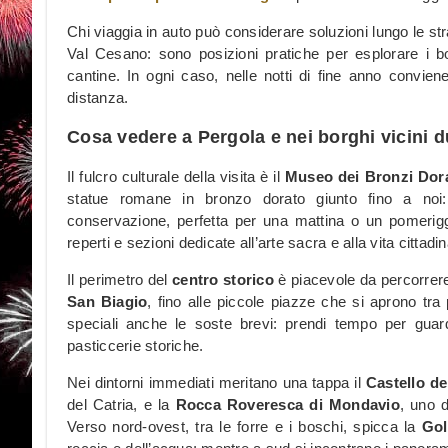
Chi viaggia in auto può considerare soluzioni lungo le st
Val Cesano: sono posizioni pratiche per esplorare i bo
cantine. In ogni caso, nelle notti di fine anno conviene
distanza.
Cosa vedere a Pergola e nei borghi vicini d
Il fulcro culturale della visita è il
Museo dei Bronzi Dorat
statue romane in bronzo dorato giunto fino a noi
conservazione, perfetta per una mattina o un pomerigg
reperti e sezioni dedicate all’arte sacra e alla vita cittadin
Il perimetro del
centro storico
è piacevole da percorrere
San Biagio
, fino alle piccole piazze che si aprono tra 
speciali anche le soste brevi: prendi tempo per guarda
pasticcerie storiche.
Nei dintorni immediati meritano una tappa il
Castello de
del Catria, e la
Rocca Roveresca di Mondavio
, uno d
Verso nord-ovest, tra le forre e i boschi, spicca la
Gol