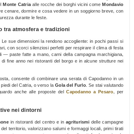
el
Monte Catria
alle rocche dei borghi vicini come
Mondavio
dove cenare, dormire e cosa vedere in un soggiorno breve, con
curezza durante le feste.
tra atmosfera e tradizioni
Le sue dimensioni la rendono accogliente: in pochi passi si
ri, con scorci silenziosi perfetti per respirare il clima di festa
ali — paste fatte a mano, carni della campagna marchigiana,
i fine anno nei ristoranti del borgo e in alcune strutture nei
a costa, consente di combinare una serata di Capodanno in un
 piedi del Catria, o verso la
Gola del Furlo
. Se stai valutando
sguardo anche alle proposte del
Capodanno a Pesaro
, per
tive nei dintorni
none
in ristoranti del centro e in
agriturismi
delle campagne
i del territorio, valorizzano salumi e formaggi locali, primi tirati