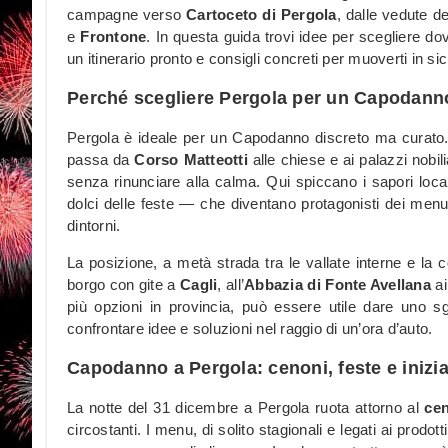
campagne verso
Cartoceto di Pergola
, dalle vedute d
e
Frontone
. In questa guida trovi idee per scegliere 
un itinerario pronto e consigli concreti per muoverti in si
Perché scegliere Pergola per un Capodanno 
Pergola è ideale per un Capodanno discreto ma curato. 
passa da
Corso Matteotti
alle chiese e ai palazzi nobilia
senza rinunciare alla calma. Qui spiccano i sapori loc
dolci delle feste — che diventano protagonisti dei menu d
dintorni.
La posizione, a metà strada tra le vallate interne e l
borgo con gite a
Cagli
, all’
Abbazia di Fonte Avellana
ai
più opzioni in provincia, può essere utile dare uno 
confrontare idee e soluzioni nel raggio di un’ora d’auto.
Capodanno a Pergola: cenoni, feste e inizia
La notte del 31 dicembre a Pergola ruota attorno al
ce
circostanti. I menu, di solito stagionali e legati ai prodott