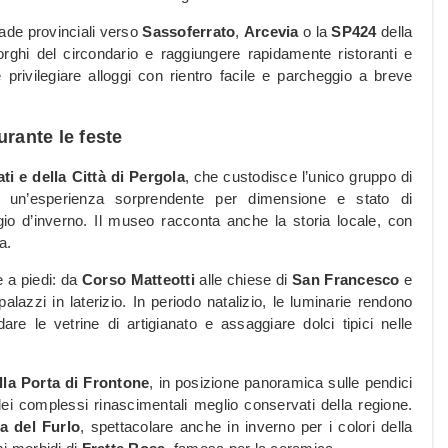
rade provinciali verso
Sassoferrato
,
Arcevia
o la
SP424
della
rghi del circondario e raggiungere rapidamente ristoranti e
 privilegiare alloggi con rientro facile e parcheggio a breve
urante le feste
i e della Città di Pergola
, che custodisce l’unico gruppo di
: un’esperienza sorprendente per dimensione e stato di
io d’inverno. Il museo racconta anche la storia locale, con
a.
 a piedi: da
Corso Matteotti
alle chiese di
San Francesco
e
palazzi in laterizio. In periodo natalizio, le luminarie rendono
re le vetrine di artigianato e assaggiare dolci tipici nelle
lla Porta di Frontone
, in posizione panoramica sulle pendici
ei complessi rinascimentali meglio conservati della regione.
a del Furlo
, spettacolare anche in inverno per i colori della