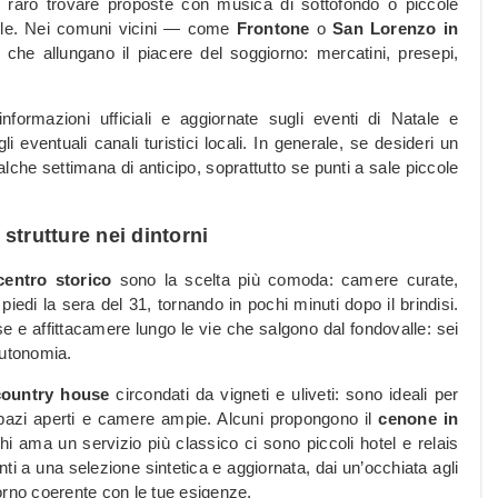
 raro trovare proposte con musica di sottofondo o piccole
vole. Nei comuni vicini — come
Frontone
o
San Lorenzo in
che allungano il piacere del soggiorno: mercatini, presepi,
formazioni ufficiali e aggiornate sugli eventi di Natale e
li eventuali canali turistici locali. In generale, se desideri un
alche settimana di anticipo, soprattutto se punti a sale piccole
strutture nei dintorni
entro storico
sono la scelta più comoda: camere curate,
piedi la sera del 31, tornando in pochi minuti dopo il brindisi.
se e affittacamere lungo le vie che salgono dal fondovalle: sei
utonomia.
country house
circondati da vigneti e uliveti: sono ideali per
spazi aperti e camere ampie. Alcuni propongono il
cenone in
i ama un servizio più classico ci sono piccoli hotel e relais
unti a una selezione sintetica e aggiornata, dai un’occhiata agli
orno coerente con le tue esigenze.