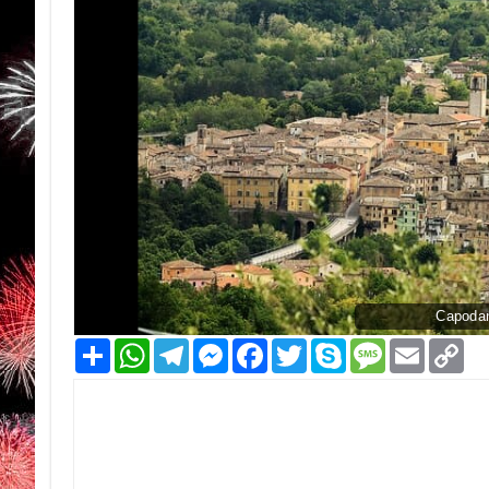
Capodan
Condividi
WhatsApp
Telegram
Messenger
Facebook
Twitter
Skype
Message
Email
Co
Li