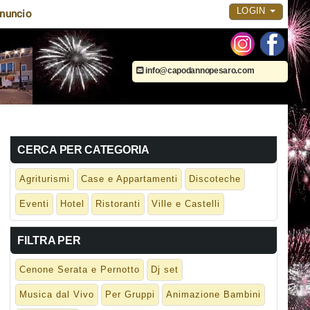
LOGIN
nuncio
info@capodannopesaro.com
CERCA PER CATEGORIA
Agriturismi
Case e Appartamenti
Discoteche
Eventi
Hotel
Ristoranti
Ville e Castelli
FILTRA PER
Cenone Serata e Pernotto
Dj set
Musica dal Vivo
Per Gruppi
Animazione Bambini