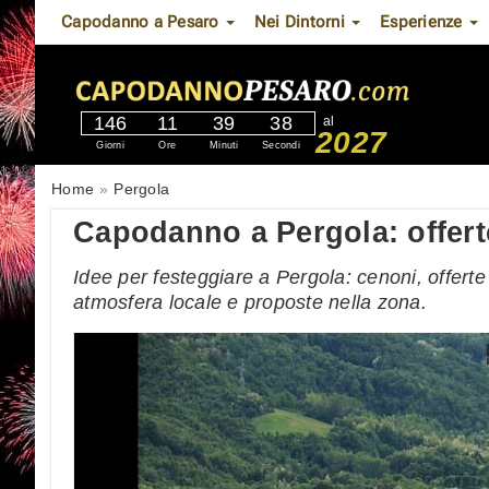
Capodanno a Pesaro
Nei Dintorni
Esperienze
146
11
39
37
al
2027
Giorni
Ore
Minuti
Secondi
Home
Pergola
Capodanno a Pergola: offert
Idee per festeggiare a Pergola: cenoni, offert
atmosfera locale e proposte nella zona.