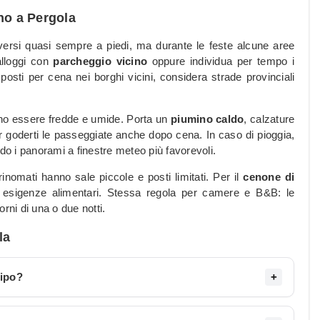
no a Pergola
versi quasi sempre a piedi, ma durante le feste alcune aree
alloggi con
parcheggio vicino
oppure individua per tempo i
sposti per cena nei borghi vicini, considera strade provinciali
ono essere fredde e umide. Porta un
piumino caldo
, calzature
per goderti le passeggiate anche dopo cena. In caso di pioggia,
o i panorami a finestre meteo più favorevoli.
 rinomati hanno sale piccole e posti limitati. Per il
cenone di
 esigenze alimentari. Stessa regola per camere e B&B: le
rni di una o due notti.
la
cipo?