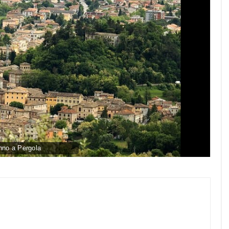
no a Pergola
py
nk