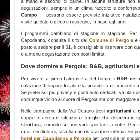
a mano e secondi di carne. In alcune strutture non è
degustazioni, sempre in un clima raccolto e conforte
Campo
— possono essere previste iniziative natalizie 
visite guidate o piccole rassegne, in base agli anni.
I programmi cambiano di stagione in stagione. Per in
Capodanno, consulta il sito del
Comune di Pergola
e g
posto a sedere per il 31, è consigliabile riservare con qu
o a menu degustazione con posti limitati.
Dove dormire a Pergola: B&B, agriturismi e 
Per vivere a pieno l’atmosfera del borgo, i
B&B nel c
colazione di sapore locale e la possibilità di muoversi a 
Se preferisci più privacy e posti auto dedicati, valuta ca
comunque vicino al cuore di Pergola ma con maggiore a
Nelle campagne della Val Cesano trovi
agriturismi
e
coppie in cerca di silenzio o famiglie che desiderano 
struttura
, comodo se non vuoi spostarti la notte. Per ch
rurali nei dintorni, talvolta con ristorazione interna. Se p
hotel per Capodanno a Pergola
per costruire un soggi