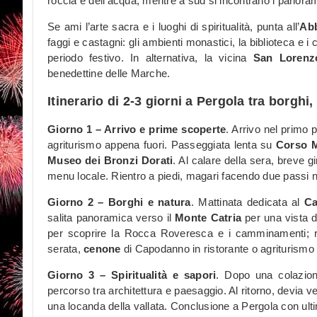
roccia e dell’acqua; mentre a sud si incontrano i panora
Se ami l’arte sacra e i luoghi di spiritualità, punta all’
Abb
faggi e castagni: gli ambienti monastici, la biblioteca e 
periodo festivo. In alternativa, la vicina
San Lorenz
benedettine delle Marche.
Itinerario di 2-3 giorni a Pergola tra borghi,
Giorno 1 – Arrivo e prime scoperte
. Arrivo nel primo 
agriturismo appena fuori. Passeggiata lenta su
Corso M
Museo dei Bronzi Dorati
. Al calare della sera, breve gir
menu locale. Rientro a piedi, magari facendo due passi ne
Giorno 2 – Borghi e natura
. Mattinata dedicata al
Ca
salita panoramica verso il
Monte Catria
per una vista d
per scoprire la Rocca Roveresca e i camminamenti; rie
serata,
cenone
di Capodanno in ristorante o agriturismo 
Giorno 3 – Spiritualità e sapori
. Dopo una colazione
percorso tra architettura e paesaggio. Al ritorno, devia v
una locanda della vallata. Conclusione a Pergola con ulti