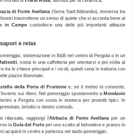
mi morbidi di
Fratte Rosa
, famosa per la ceramica.
azia di Fonte Avellana
(Serra Sant’Abbondio), immersa tra
i chiostri trasmettono un senso di quiete che si accorda bene al
o in Campo
custodisce una delle più importanti abbazie
 sapori e relax
pomeriggio, sistemazione in B&B nel centro di Pergola o in un
atteotti
, sosta in una caffetteria per orientarsi e poi visita al
o tra le chiese principali e i vicoli, quindi cena in trattoria con
lle piazze illuminate.
stello della Porta di Frontone
e, se il meteo lo consente,
’inverno sui rilievi. Nel pomeriggio spostamento a
Mondavio
ntro a Pergola con sosta in enoteca per prodotti tipici. In
prenotato, brindisi e rientro comodo.
 rilassata, raggiungi l’
Abbazia di Fonte Avellana
per un
erso la
Gola del Furlo
per uno scatto al belvedere e pranzo in
mi acquisti in centro e partenza nel tardo pomeriggio.