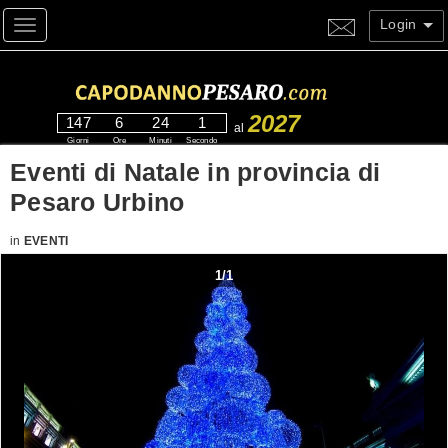
Login
Toggle navigation
2027
147
6
24
0
al
Giorni
Ore
Minuti
Secondi
Eventi di Natale in provincia di
Pesaro Urbino
in
EVENTI
1
/
1