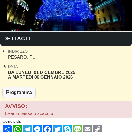
DETTAGLI
INDIRIZZO
PESARO
,
PU
DATA
DA LUNEDÌ 01 DICEMBRE 2025
A MARTEDÌ 06 GENNAIO 2026
Programma
AVVISO:
Evento passato scaduto.
Condividi:
Condividi
WhatsApp
Telegram
Messenger
Facebook
Twitter
Skype
Message
Email
Copy
Link